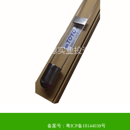
备案号：
粤ICP备18144038号