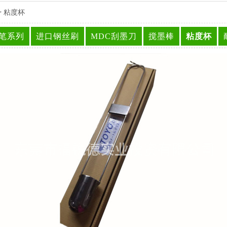
>
粘度杯
试笔系列
进口钢丝刷
MDC刮墨刀
搅墨棒
粘度杯