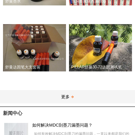
舒曼墨水
日东泰康丽高温胶布
舒曼达因笔大支套装
PILLAR舒曼30-72达因测试笔
更多
新闻中心
如何解决MDC刮墨刀漏墨问题？
如何有效解决MDC刮墨刀的漏墨问题，一直以来都是我们的