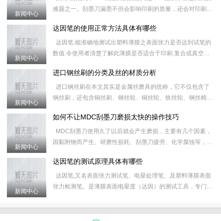
难题之一。刮墨刀漏墨不但会影响印刷的质量，还会对印刷器
新闻中心
械造成损害，无论是多好的刮墨刀，或多或少，或长或短都会
达因笔的使用正常方法具体有哪些
出现
达因笔.能准确地测试出塑料薄膜之表面张力是否达到试笔的
数值.令使用者清楚了解此薄膜是否适合于印刷.复合或真空镀
新闻中心
铝.有效地控制质量及减少因材质不合格所造成的工具延误.&
进口钢丝刷的分类及丝的材质分析
进口钢丝刷在本文其实是金属丝磨具的统称，它不仅包含了
钢丝刷，还包含铜丝刷、钢丝轮、铜丝轮、铁丝轮、钢丝棉、
新闻中心
研磨丝和炉通扫等产品，对进口钢丝刷的具体分类和属性如下
如何不让MDC刮墨刀磨损太快的操作技巧
&nb
MDC刮墨刀使用久了以后就会产生磨损，主要有几个因素，
因黏附物而产生、研磨性损耗、刮墨刀疲劳、化学腐蚀等，这
新闻中心
些原因会导致刮墨刀之后的运行磨损更加快，使MDC刮墨刀
达因笔的测试原理具体有哪些
的使
达因笔,又名表面张力测试笔、电晕处理笔、及塑料薄膜表面
张力检测笔。是薄膜表面电晕度（达因）的测试工具，专门用
新闻中心
于测定薄膜受电晕处理后的效果。 应用表面张力