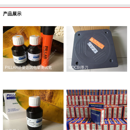
产品展示
PILLAR舒曼达因电晕测试笔
MDC刮墨刀