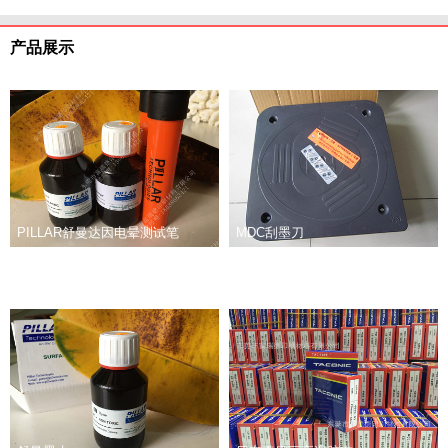
产品展示
PILLAR舒曼达因电晕测试笔
MDC刮墨刀