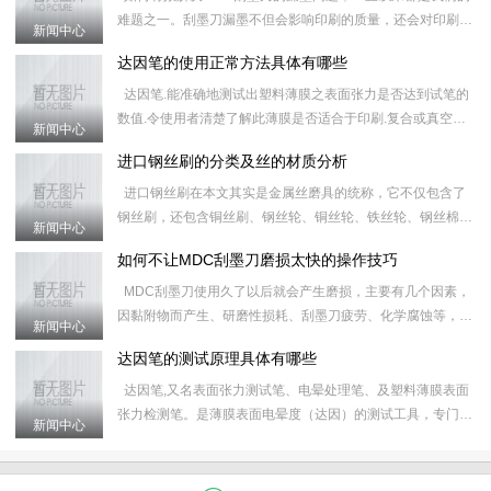
难题之一。刮墨刀漏墨不但会影响印刷的质量，还会对印刷器
新闻中心
械造成损害，无论是多好的刮墨刀，或多或少，或长或短都会
达因笔的使用正常方法具体有哪些
出现
达因笔.能准确地测试出塑料薄膜之表面张力是否达到试笔的
数值.令使用者清楚了解此薄膜是否适合于印刷.复合或真空镀
新闻中心
铝.有效地控制质量及减少因材质不合格所造成的工具延误.&
进口钢丝刷的分类及丝的材质分析
进口钢丝刷在本文其实是金属丝磨具的统称，它不仅包含了
钢丝刷，还包含铜丝刷、钢丝轮、铜丝轮、铁丝轮、钢丝棉、
新闻中心
研磨丝和炉通扫等产品，对进口钢丝刷的具体分类和属性如下
如何不让MDC刮墨刀磨损太快的操作技巧
&nb
MDC刮墨刀使用久了以后就会产生磨损，主要有几个因素，
因黏附物而产生、研磨性损耗、刮墨刀疲劳、化学腐蚀等，这
新闻中心
些原因会导致刮墨刀之后的运行磨损更加快，使MDC刮墨刀
达因笔的测试原理具体有哪些
的使
达因笔,又名表面张力测试笔、电晕处理笔、及塑料薄膜表面
张力检测笔。是薄膜表面电晕度（达因）的测试工具，专门用
新闻中心
于测定薄膜受电晕处理后的效果。 应用表面张力