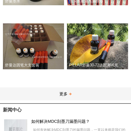
舒曼墨水
日东泰康丽高温胶布
舒曼达因笔大支套装
PILLAR舒曼30-72达因测试笔
更多
新闻中心
如何解决MDC刮墨刀漏墨问题？
如何有效解决MDC刮墨刀的漏墨问题，一直以来都是我们的