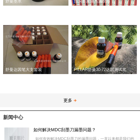
舒曼墨水
日东泰康丽高温胶布
舒曼达因笔大支套装
PILLAR舒曼30-72达因测试笔
更多
新闻中心
如何解决MDC刮墨刀漏墨问题？
如何有效解决MDC刮墨刀的漏墨问题，一直以来都是我们的