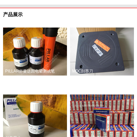
产品展示
PILLAR舒曼达因电晕测试笔
MDC刮墨刀