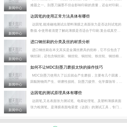
难题之一。刮墨刀漏墨不但会影响印刷的质量，还会对印刷器
新闻中心
械造成损害，无论是多好的刮墨刀，或多或少，或长或短都会
达因笔的使用正常方法具体有哪些
出现
达因笔.能准确地测试出塑料薄膜之表面张力是否达到试笔的
数值.令使用者清楚了解此薄膜是否适合于印刷.复合或真空镀
新闻中心
铝.有效地控制质量及减少因材质不合格所造成的工具延误.&
进口钢丝刷的分类及丝的材质分析
进口钢丝刷在本文其实是金属丝磨具的统称，它不仅包含了
钢丝刷，还包含铜丝刷、钢丝轮、铜丝轮、铁丝轮、钢丝棉、
新闻中心
研磨丝和炉通扫等产品，对进口钢丝刷的具体分类和属性如下
如何不让MDC刮墨刀磨损太快的操作技巧
&nb
MDC刮墨刀使用久了以后就会产生磨损，主要有几个因素，
因黏附物而产生、研磨性损耗、刮墨刀疲劳、化学腐蚀等，这
新闻中心
些原因会导致刮墨刀之后的运行磨损更加快，使MDC刮墨刀
达因笔的测试原理具体有哪些
的使
达因笔,又名表面张力测试笔、电晕处理笔、及塑料薄膜表面
张力检测笔。是薄膜表面电晕度（达因）的测试工具，专门用
新闻中心
于测定薄膜受电晕处理后的效果。 应用表面张力