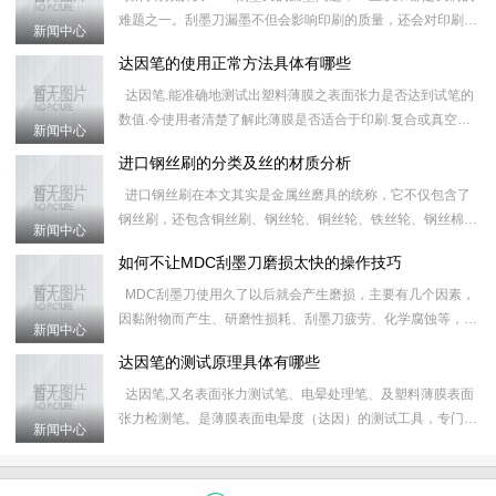
难题之一。刮墨刀漏墨不但会影响印刷的质量，还会对印刷器
新闻中心
械造成损害，无论是多好的刮墨刀，或多或少，或长或短都会
达因笔的使用正常方法具体有哪些
出现
达因笔.能准确地测试出塑料薄膜之表面张力是否达到试笔的
数值.令使用者清楚了解此薄膜是否适合于印刷.复合或真空镀
新闻中心
铝.有效地控制质量及减少因材质不合格所造成的工具延误.&
进口钢丝刷的分类及丝的材质分析
进口钢丝刷在本文其实是金属丝磨具的统称，它不仅包含了
钢丝刷，还包含铜丝刷、钢丝轮、铜丝轮、铁丝轮、钢丝棉、
新闻中心
研磨丝和炉通扫等产品，对进口钢丝刷的具体分类和属性如下
如何不让MDC刮墨刀磨损太快的操作技巧
&nb
MDC刮墨刀使用久了以后就会产生磨损，主要有几个因素，
因黏附物而产生、研磨性损耗、刮墨刀疲劳、化学腐蚀等，这
新闻中心
些原因会导致刮墨刀之后的运行磨损更加快，使MDC刮墨刀
达因笔的测试原理具体有哪些
的使
达因笔,又名表面张力测试笔、电晕处理笔、及塑料薄膜表面
张力检测笔。是薄膜表面电晕度（达因）的测试工具，专门用
新闻中心
于测定薄膜受电晕处理后的效果。 应用表面张力