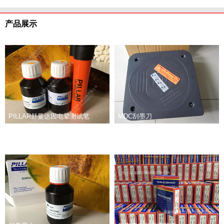
产品展示
PILLAR舒曼达因电晕测试笔
MDC刮墨刀