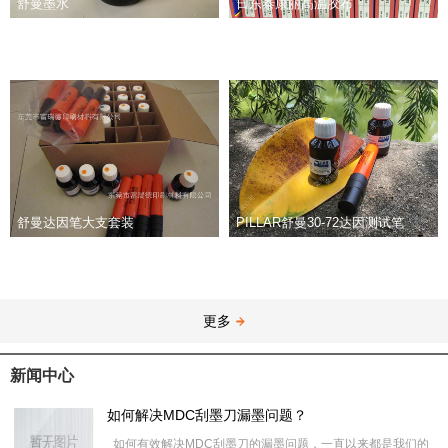
舒曼墨水
日东泰康丽高温胶布
舒曼达因笔大支套装
PILLAR舒曼30-72达因测试笔
更多
新闻中心
如何解决MDC刮墨刀漏墨问题？
如何有效解决MDC刮墨刀的漏墨问题，一直以来都是我们的