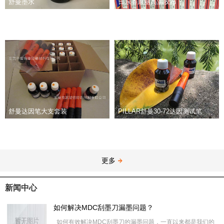
舒曼墨水
日东泰康丽高温胶布
舒曼达因笔大支套装
PILLAR舒曼30-72达因测试笔
更多
新闻中心
如何解决MDC刮墨刀漏墨问题？
如何有效解决MDC刮墨刀的漏墨问题，一直以来都是我们的