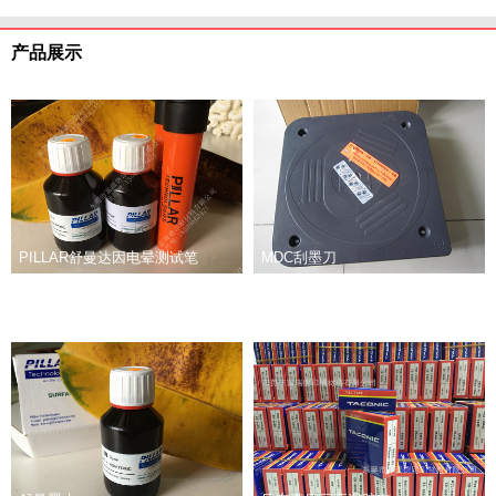
产品展示
PILLAR舒曼达因电晕测试笔
MDC刮墨刀