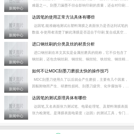
难题之一。刮墨刀漏墨不但会影响印刷的质量，还会对印刷器
新闻中心
械造成损害，无论是多好的刮墨刀，或多或少，或长或短都会
达因笔的使用正常方法具体有哪些
出现
达因笔.能准确地测试出塑料薄膜之表面张力是否达到试笔的
数值.令使用者清楚了解此薄膜是否适合于印刷.复合或真空镀
新闻中心
铝.有效地控制质量及减少因材质不合格所造成的工具延误.&
进口钢丝刷的分类及丝的材质分析
进口钢丝刷在本文其实是金属丝磨具的统称，它不仅包含了
钢丝刷，还包含铜丝刷、钢丝轮、铜丝轮、铁丝轮、钢丝棉、
新闻中心
研磨丝和炉通扫等产品，对进口钢丝刷的具体分类和属性如下
如何不让MDC刮墨刀磨损太快的操作技巧
&nb
MDC刮墨刀使用久了以后就会产生磨损，主要有几个因素，
因黏附物而产生、研磨性损耗、刮墨刀疲劳、化学腐蚀等，这
新闻中心
些原因会导致刮墨刀之后的运行磨损更加快，使MDC刮墨刀
达因笔的测试原理具体有哪些
的使
达因笔,又名表面张力测试笔、电晕处理笔、及塑料薄膜表面
张力检测笔。是薄膜表面电晕度（达因）的测试工具，专门用
新闻中心
于测定薄膜受电晕处理后的效果。 应用表面张力