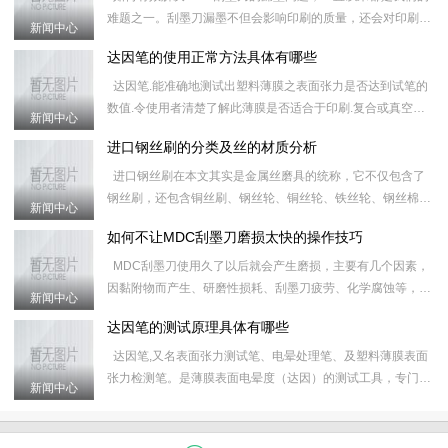
难题之一。刮墨刀漏墨不但会影响印刷的质量，还会对印刷器
新闻中心
械造成损害，无论是多好的刮墨刀，或多或少，或长或短都会
达因笔的使用正常方法具体有哪些
出现
达因笔.能准确地测试出塑料薄膜之表面张力是否达到试笔的
数值.令使用者清楚了解此薄膜是否适合于印刷.复合或真空镀
新闻中心
铝.有效地控制质量及减少因材质不合格所造成的工具延误.&
进口钢丝刷的分类及丝的材质分析
进口钢丝刷在本文其实是金属丝磨具的统称，它不仅包含了
钢丝刷，还包含铜丝刷、钢丝轮、铜丝轮、铁丝轮、钢丝棉、
新闻中心
研磨丝和炉通扫等产品，对进口钢丝刷的具体分类和属性如下
如何不让MDC刮墨刀磨损太快的操作技巧
&nb
MDC刮墨刀使用久了以后就会产生磨损，主要有几个因素，
因黏附物而产生、研磨性损耗、刮墨刀疲劳、化学腐蚀等，这
新闻中心
些原因会导致刮墨刀之后的运行磨损更加快，使MDC刮墨刀
达因笔的测试原理具体有哪些
的使
达因笔,又名表面张力测试笔、电晕处理笔、及塑料薄膜表面
张力检测笔。是薄膜表面电晕度（达因）的测试工具，专门用
新闻中心
于测定薄膜受电晕处理后的效果。 应用表面张力