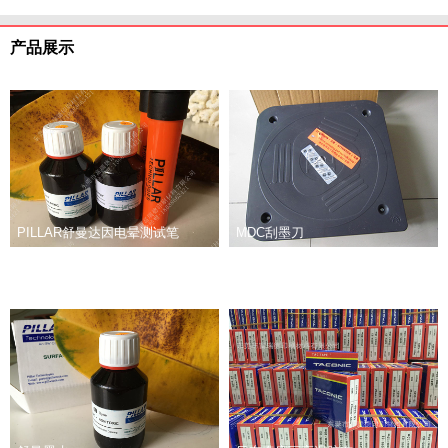
产品展示
PILLAR舒曼达因电晕测试笔
MDC刮墨刀