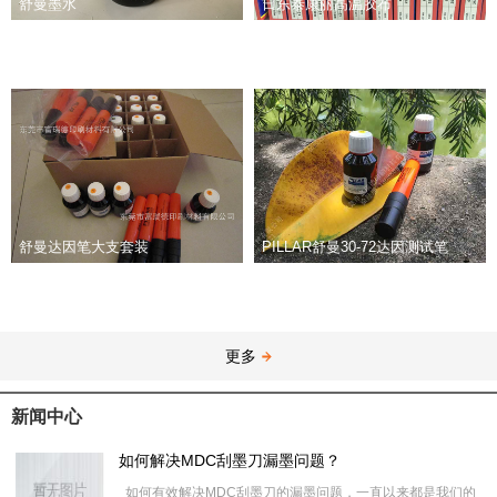
舒曼墨水
日东泰康丽高温胶布
舒曼达因笔大支套装
PILLAR舒曼30-72达因测试笔
更多
新闻中心
如何解决MDC刮墨刀漏墨问题？
如何有效解决MDC刮墨刀的漏墨问题，一直以来都是我们的