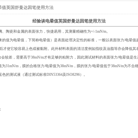
晕值英国舒曼达因笔使用方法
经验谈电晕值英国舒曼达因笔使用方法
瓷和金属的表面张力，快捷易用，其测量精确性为+/-1mN/m。
值为电晕值，下简称电晕值）是表面处理决定性的标准，一般以表面张力/电晕值
理后才使它较容易上色或被黏附。此外材料表面的清洁度例如指纹及油脂等亦会降低其表
力会较差，需要高于38mN/m才有足够的粘附力，因此测试材料的表面张力/电晕值是
值为31mN/m，膜的合格张力/电晕值为38mN/m，膜的张力/电晕值低于38mN/m
试液（通过测试标准DIN53364及ISO8296）。
；