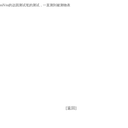
mN/m的达因测试笔的测试，一直测到被测物表
[返回]