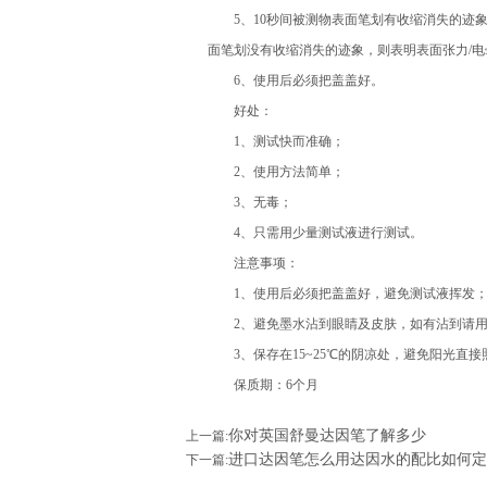
5、10秒间被测物表面笔划有收缩消失的迹象，
面笔划没有收缩消失的迹象，则表明表面张力/
6、使用后必须把盖盖好。
好处：
1、测试快而准确；
2、使用方法简单；
3、无毒；
4、只需用少量测试液进行测试。
注意事项：
1、使用后必须把盖盖好，避免测试液挥发
2、避免墨水沾到眼睛及皮肤，如有沾到请用
3、保存在15~25℃的阴凉处，避免阳光直接
保质期：6个月
你对英国舒曼达因笔了解多少
上一篇:
进口达因笔怎么用达因水的配比如何定
下一篇: