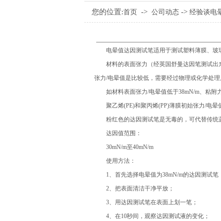
您的位置:
->
->
首页
公司动态
经验谈电
电晕值达因测试笔适用于测试塑料薄膜、玻璃、陶
材料的表面张力（经英国舒曼达因笔测试出来的
张力/电晕值是比较低，需要经过物理或化学处
如材料表面张力/电晕值低于38mN/m、粘附
聚乙烯(PE)和聚丙烯(PP)薄膜初始张力/电晕
粉红色的达因测试笔是无毒的，可代替传统蓝色的测
达因值范围：
30mN/m至40mN/m
使用方法：
1、首先选择电晕值为38mN/m的达因测试笔
2、把表面清洁干净平放；
3、用达因测试笔在表面上划一笔；
4、在10秒间，观察达因测试液的变化；