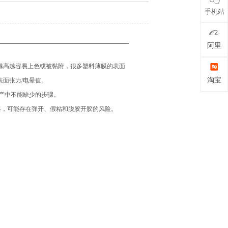
手机站
阿里
越高越容易上色或被黏附，很多塑料薄膜的表面
淘宝
面张力/电晕值。
生产中不能缺少的步骤。
为不合格，可能存在弹开、假粘和脱胶开胶的风险。