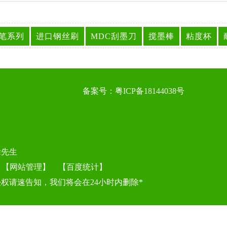
试笔系列
进口钢丝刷
MDC刮墨刀
搅墨棒
粘度杯
备案号：
粤ICP备18144038号
徐先生
]
【网站管理】
【
百度统计
】
权请速告知，我们将会在24小时内删除*