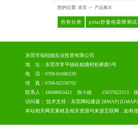
您的位置:
->
首页
产品展示
所有分类
pillar舒曼电晕牌测
东莞市福锐德实业投资有限公司
地 址：东莞市常平镇松柏塘村松桥路5号
电 话：0769-81080339
传 真：0769-82559792
联系人：18688663421 徐小姐 15037822513 
访问量：
技术支持：
东莞网站建设
[
BMAP
] [
GMAP
本站相关网页素材及相关资源均来源互联网，如有侵