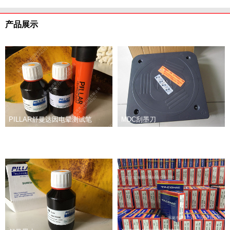
产品展示
PILLAR舒曼达因电晕测试笔
MDC刮墨刀