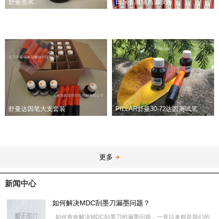
舒曼墨水
日东泰康丽高温胶布
舒曼达因笔大支套装
PILLAR舒曼30-72达因测试笔
更多
新闻中心
如何解决MDC刮墨刀漏墨问题？
如何有效解决MDC刮墨刀的漏墨问题，一直以来都是我们的