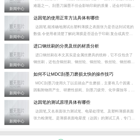
难题之一。刮墨刀漏墨不但会影响印刷的质量，还会对印刷器
新闻中心
械造成损害，无论是多好的刮墨刀，或多或少，或长或短都会
达因笔的使用正常方法具体有哪些
出现
达因笔.能准确地测试出塑料薄膜之表面张力是否达到试笔的
数值.令使用者清楚了解此薄膜是否适合于印刷.复合或真空镀
新闻中心
铝.有效地控制质量及减少因材质不合格所造成的工具延误.&
进口钢丝刷的分类及丝的材质分析
进口钢丝刷在本文其实是金属丝磨具的统称，它不仅包含了
钢丝刷，还包含铜丝刷、钢丝轮、铜丝轮、铁丝轮、钢丝棉、
新闻中心
研磨丝和炉通扫等产品，对进口钢丝刷的具体分类和属性如下
如何不让MDC刮墨刀磨损太快的操作技巧
&nb
MDC刮墨刀使用久了以后就会产生磨损，主要有几个因素，
因黏附物而产生、研磨性损耗、刮墨刀疲劳、化学腐蚀等，这
新闻中心
些原因会导致刮墨刀之后的运行磨损更加快，使MDC刮墨刀
达因笔的测试原理具体有哪些
的使
达因笔,又名表面张力测试笔、电晕处理笔、及塑料薄膜表面
张力检测笔。是薄膜表面电晕度（达因）的测试工具，专门用
新闻中心
于测定薄膜受电晕处理后的效果。 应用表面张力