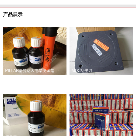
产品展示
PILLAR舒曼达因电晕测试笔
MDC刮墨刀