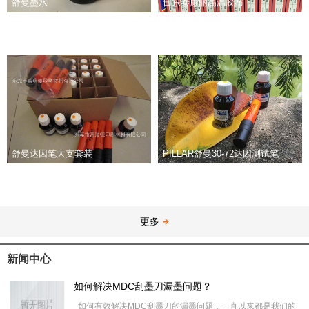
舒曼墨水
日东泰康丽高温胶布
舒曼达因笔大支套装
PILLAR舒曼30-72达因测试笔
更多
新闻中心
如何解决MDC刮墨刀漏墨问题？
如何有效解决MDC刮墨刀的漏墨问题，一直以来都是我们的