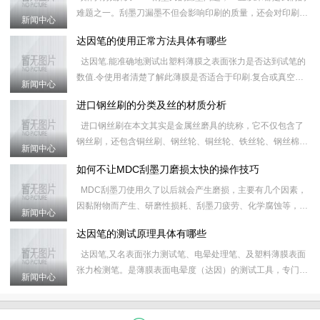
难题之一。刮墨刀漏墨不但会影响印刷的质量，还会对印刷器
新闻中心
械造成损害，无论是多好的刮墨刀，或多或少，或长或短都会
达因笔的使用正常方法具体有哪些
出现
达因笔.能准确地测试出塑料薄膜之表面张力是否达到试笔的
数值.令使用者清楚了解此薄膜是否适合于印刷.复合或真空镀
新闻中心
铝.有效地控制质量及减少因材质不合格所造成的工具延误.&
进口钢丝刷的分类及丝的材质分析
进口钢丝刷在本文其实是金属丝磨具的统称，它不仅包含了
钢丝刷，还包含铜丝刷、钢丝轮、铜丝轮、铁丝轮、钢丝棉、
新闻中心
研磨丝和炉通扫等产品，对进口钢丝刷的具体分类和属性如下
如何不让MDC刮墨刀磨损太快的操作技巧
&nb
MDC刮墨刀使用久了以后就会产生磨损，主要有几个因素，
因黏附物而产生、研磨性损耗、刮墨刀疲劳、化学腐蚀等，这
新闻中心
些原因会导致刮墨刀之后的运行磨损更加快，使MDC刮墨刀
达因笔的测试原理具体有哪些
的使
达因笔,又名表面张力测试笔、电晕处理笔、及塑料薄膜表面
张力检测笔。是薄膜表面电晕度（达因）的测试工具，专门用
新闻中心
于测定薄膜受电晕处理后的效果。 应用表面张力