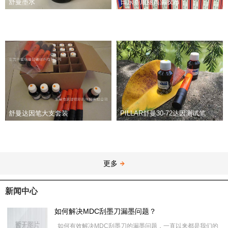
舒曼墨水
日东泰康丽高温胶布
舒曼达因笔大支套装
PILLAR舒曼30-72达因测试笔
更多
新闻中心
如何解决MDC刮墨刀漏墨问题？
如何有效解决MDC刮墨刀的漏墨问题，一直以来都是我们的