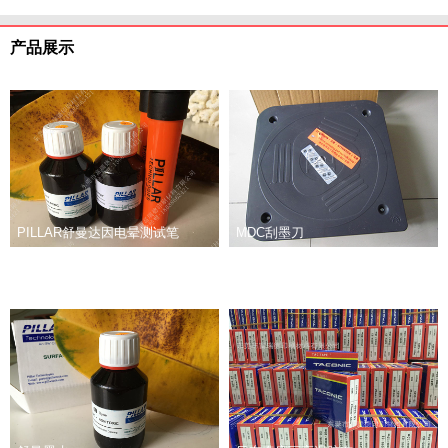
产品展示
PILLAR舒曼达因电晕测试笔
MDC刮墨刀