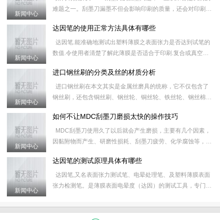
难题之一。刮墨刀漏墨不但会影响印刷的质量，还会对印刷器
新闻中心
械造成损害，无论是多好的刮墨刀，或多或少，或长或短都会
达因笔的使用正常方法具体有哪些
出现
达因笔.能准确地测试出塑料薄膜之表面张力是否达到试笔的
数值.令使用者清楚了解此薄膜是否适合于印刷.复合或真空镀
新闻中心
铝.有效地控制质量及减少因材质不合格所造成的工具延误.&
进口钢丝刷的分类及丝的材质分析
进口钢丝刷在本文其实是金属丝磨具的统称，它不仅包含了
钢丝刷，还包含铜丝刷、钢丝轮、铜丝轮、铁丝轮、钢丝棉、
新闻中心
研磨丝和炉通扫等产品，对进口钢丝刷的具体分类和属性如下
如何不让MDC刮墨刀磨损太快的操作技巧
&nb
MDC刮墨刀使用久了以后就会产生磨损，主要有几个因素，
因黏附物而产生、研磨性损耗、刮墨刀疲劳、化学腐蚀等，这
新闻中心
些原因会导致刮墨刀之后的运行磨损更加快，使MDC刮墨刀
达因笔的测试原理具体有哪些
的使
达因笔,又名表面张力测试笔、电晕处理笔、及塑料薄膜表面
张力检测笔。是薄膜表面电晕度（达因）的测试工具，专门用
新闻中心
于测定薄膜受电晕处理后的效果。 应用表面张力