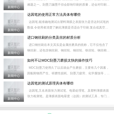
难题之一。刮墨刀漏墨不但会影响印刷的质量，还会对印刷器
新闻中心
械造成损害，无论是多好的刮墨刀，或多或少，或长或短都会
达因笔的使用正常方法具体有哪些
出现
达因笔.能准确地测试出塑料薄膜之表面张力是否达到试笔的
数值.令使用者清楚了解此薄膜是否适合于印刷.复合或真空镀
新闻中心
铝.有效地控制质量及减少因材质不合格所造成的工具延误.&
进口钢丝刷的分类及丝的材质分析
进口钢丝刷在本文其实是金属丝磨具的统称，它不仅包含了
钢丝刷，还包含铜丝刷、钢丝轮、铜丝轮、铁丝轮、钢丝棉、
新闻中心
研磨丝和炉通扫等产品，对进口钢丝刷的具体分类和属性如下
如何不让MDC刮墨刀磨损太快的操作技巧
&nb
MDC刮墨刀使用久了以后就会产生磨损，主要有几个因素，
因黏附物而产生、研磨性损耗、刮墨刀疲劳、化学腐蚀等，这
新闻中心
些原因会导致刮墨刀之后的运行磨损更加快，使MDC刮墨刀
达因笔的测试原理具体有哪些
的使
达因笔,又名表面张力测试笔、电晕处理笔、及塑料薄膜表面
张力检测笔。是薄膜表面电晕度（达因）的测试工具，专门用
新闻中心
于测定薄膜受电晕处理后的效果。 应用表面张力