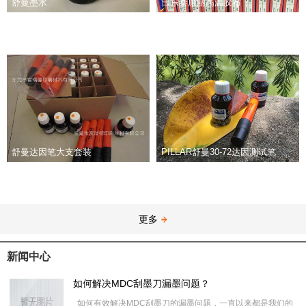
舒曼墨水
日东泰康丽高温胶布
舒曼达因笔大支套装
PILLAR舒曼30-72达因测试笔
更多
新闻中心
如何解决MDC刮墨刀漏墨问题？
如何有效解决MDC刮墨刀的漏墨问题，一直以来都是我们的