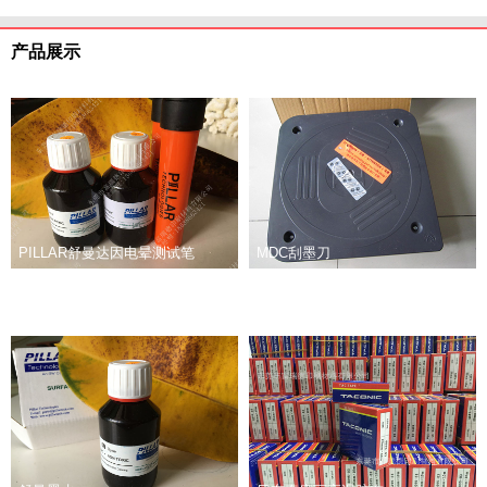
产品展示
PILLAR舒曼达因电晕测试笔
MDC刮墨刀